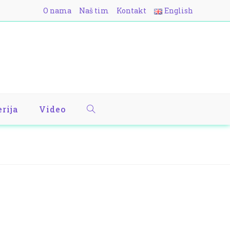
O nama
Naš tim
Kontakt
English
erija
Video