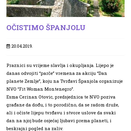
OČISTIMO ŠPANJOLU
Post
20.04.2019.
published:
Praznici su vrijeme slavlja i okupljanja. Lijepo je
danas odvojiti “parče” vremena za akciju “Dan
planete Zemlje”, koju na Tvrđavi Španjola organizuje
NVO “Fit Woman Montenegro”.
Esma Cerinan Otovic, predsjednica te NVO poziva
građane da dođu, i to porodično, da se radom druže,
ali i očiste lijepu tvrđavu i stvore uslove da svaki
dan na njoj bude osjećaj ljubavi prema planeti, i
beskrajni pogled na zaliv.