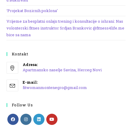
u Bukureštu
‘Projekat Bozicnih poklona’
Vrijeme za besplatni onlajn trening i konsultacije o ishrani: Nas
volonterski fitnes instruktor Srdjan Brankovic @fitness4life.me
bice sa nama
Kontakt
Adresa:
Apartmansko naselje Savina, Herceg Novi
Opens
E-mail:
in
Opens
fitwomanmontenegro@gmail.com
a
in
your
new
application
Follow Us
tab
Opens
Opens
Opens
Opens