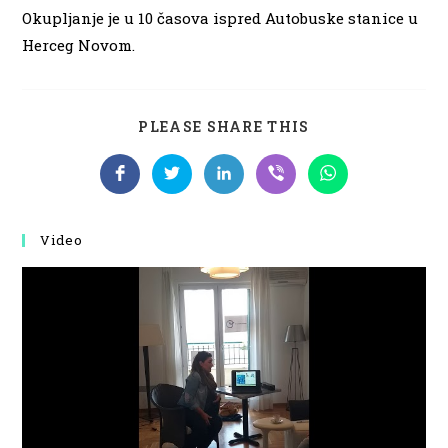
Okupljanje je u 10 časova ispred Autobuske stanice u
Herceg Novom.
SHARE
PLEASE SHARE THIS
THIS
CONTENT
Opens
Opens
Opens
Opens
Opens
in
in
in
in
in
a
a
a
a
a
new
new
new
new
new
window
window
window
window
window
Video