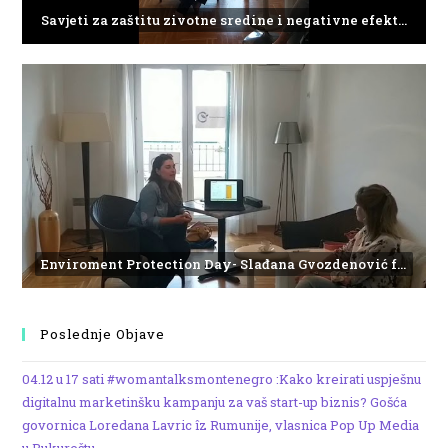
Savjeti za zaštitu zivotne sredine i negativne efekte plasticnog otpada
Enviroment Protection Day- Slađana Gvozdenović from the Institute of Marine Biology
Poslednje Objave
04.12 u 17 sati #womantalksmontenegro :Kako kreirati uspješnu
digitalnu marketinšku kampanju za vaš start-up biznis? Gošća
govornica Loredana Lavric îz Rumunije, vlasnica Pop Up Media