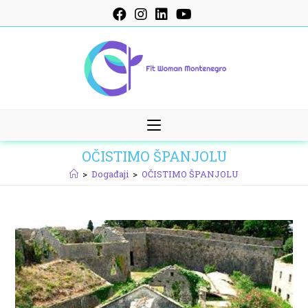
Skip
to
content
OČISTIMO ŠPANJOLU
>
Događaji
>
OČISTIMO ŠPANJOLU