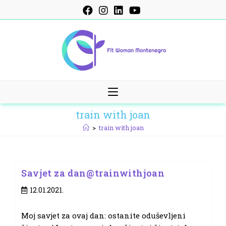
Skip
to
content
train with joan
>
train with joan
Savjet za dan@trainwithjoan
Post
12.01.2021.
published:
Moj savjet za ovaj dan: ostanite oduševljeni