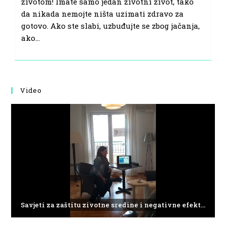
životom! Imate samo jedan životni život, tako
da nikada nemojte ništa uzimati zdravo za
gotovo. Ako ste slabi, uzbuđujte se zbog jačanja,
ako…
Video
Savjeti za zaštitu zivotne sredine i negativne efekte plasticnog otpada