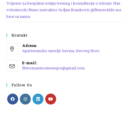
Vrijeme za besplatni onlajn trening i konsultacije o ishrani: Nas
volonterski fitnes instruktor Srdjan Brankovic @fitness4life.me
bice sa nama
Kontakt
Adresa:
Apartmansko naselje Savina, Herceg Novi
Opens
E-mail:
in
Opens
fitwomanmontenegro@gmail.com
a
in
your
new
application
Follow Us
tab
Opens
Opens
Opens
Opens
in
in
in
in
a
a
a
a