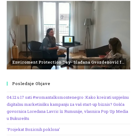
Enviroment Protection Day- Slađana Gvozdenović from the Institute of Marine Biology
Poslednje Objave
04.12 u 17 sati #womantalksmontenegro :Kako kreirati uspješnu
digitalnu marketinšku kampanju za vaš start-up biznis? Gošća
govornica Loredana Lavric îz Rumunije, vlasnica Pop Up Media
u Bukureštu
‘Projekat Bozicnih poklona’