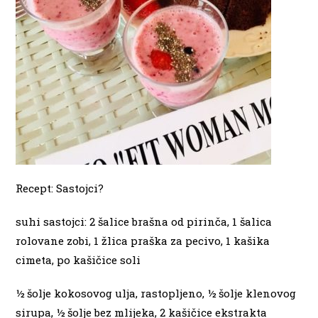
Recept: Sastojci
?
suhi sastojci: 2 šalice brašna od pirinča, 1 šalica
rolovane zobi, 1 žlica praška za pecivo, 1 kašika
cimeta, po kašičice soli
½ šolje kokosovog ulja, rastopljeno, ½ šolje klenovog
sirupa, ½ šolje bez mlijeka, 2 kašičice ekstrakta