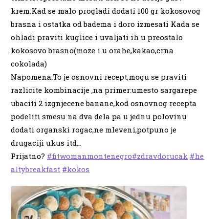
krem.Kad se malo progladi dodati 100 gr kokosovog
brasna i ostatka od badema i doro izmesati Kada se
ohladi praviti kuglice i uvaljati ih u preostalo
kokosovo brasno(moze i u orahe,kakao,crna
cokolada)
Napomena:To je osnovni recept,mogu se praviti
razlicite kombinacije ,na primer:umesto sargarepe
ubaciti 2 izgnjecene banane,kod osnovnog recepta
podeliti smesu na dva dela pa u jednu polovinu
dodati organski rogac,ne mleveni,potpuno je
drugaciji ukus itd…
Prijatno
?
#
fitwomanmontenegro
#
zdravdorucak
#
he
altybreakfast
#
kokos