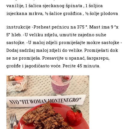
vanilije, 1 šalica sjeckanog špinata , 1 šoljica
isjeckana mrkva, ½ šalice grožđica , ½ šolje plodova
instrukcije -Preheat pećnicu na 375 °. Mast ima 9 “x
5” hleb. -U veliku zdjelu, umutite zajedno suhe
sastojke. -U maloj zdjeli promiješajte mokre sastojke -
Dodaj sadržaj maloj zdjeli do velike. Promiješati dok
se ne promiješa. Presavijte u spanać, šargarepu,
grožđe i jagodičasto voće. Pecite 45 minuta.