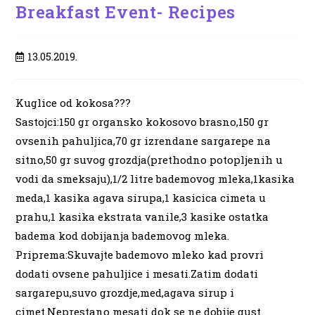
Breakfast Event- Recipes
Post
13.05.2019.
published:
Kuglice od kokosa
?
?
?
Sastojci:150 gr organsko kokosovo brasno,150 gr
ovsenih pahuljica,70 gr izrendane sargarepe na
sitno,50 gr suvog grozdja(prethodno potopljenih u
vodi da smeksaju),1/2 litre bademovog mleka,1kasika
meda,1 kasika agava sirupa,1 kasicica cimeta u
prahu,1 kasika ekstrata vanile,3 kasike ostatka
badema kod dobijanja bademovog mleka.
Priprema:Skuvajte bademovo mleko kad provri
dodati ovsene pahuljice i mesati.Zatim dodati
sargarepu,suvo grozdje,med,agava sirup
i
cimet.Neprestano mesati dok se ne dobije gust