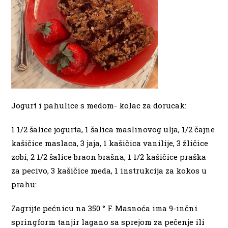
Jogurt i pahulice s medom- kolac za dorucak:
1 1/2 šalice jogurta, 1 šalica maslinovog ulja, 1/2 čajne
kašičice maslaca, 3 jaja, 1 kašičica vanilije, 3 žličice
zobi, 2 1/2 šalice braon brašna, 1 1/2 kašičice praška
za pecivo, 3 kašičice meda, 1 instrukcija za kokos u
prahu:
Zagrijte pećnicu na 350 ° F. Masnoća ima 9-inčni
springform tanjir lagano sa sprejom za pečenje ili