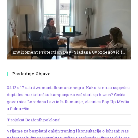
Enviroment Protection Day- Slađana Gvozdenović from the Institute of Marine Biology
Poslednje Objave
04.12 u 17 sati #womantalksmontenegro :Kako kreirati uspješnu
digitalnu marketinšku kampanju za vaš start-up biznis? Gošća
govornica Loredana Lavric îz Rumunije, vlasnica Pop Up Media
u Bukureštu
‘Projekat Bozicnih poklona’
Vrijeme za besplatni onlajn trening i konsultacije o ishrani: Nas