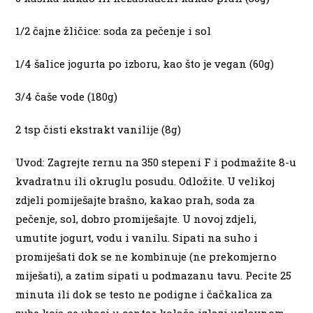
1/2 čajne žličice: soda za pečenje i sol
1/4 šalice jogurta po izboru, kao što je vegan (60g)
3/4 čaše vode (180g)
2 tsp čisti ekstrakt vanilije (8g)
Uvod: Zagrejte rernu na 350 stepeni F i podmažite 8-u
kvadratnu ili okruglu posudu. Odložite. U velikoj
zdjeli pomiješajte brašno, kakao prah, soda za
pečenje, sol, dobro promiješajte. U novoj zdjeli,
umutite jogurt, vodu i vanilu. Sipati na suho i
promiješati dok se ne kombinuje (ne prekomjerno
miješati), a zatim sipati u podmazanu tavu. Pecite 25
minuta ili dok se testo ne podigne i čačkalica za
zube koja se ubaci u centar kolača izlazi uglavnom