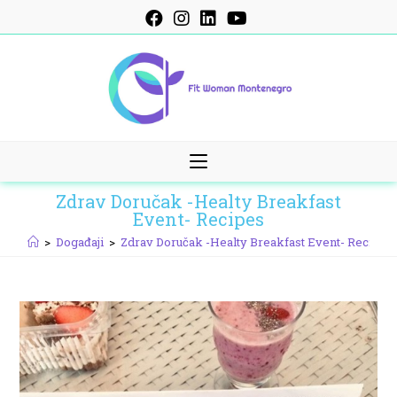
Skip
to
content
Zdrav Doručak -Healty Breakfast
Event- Recipes
>
Događaji
>
Zdrav Doručak -Healty Breakfast Event- Recipes