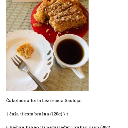
Čokoladna torta bez šećera Sastojci
1 čaša tijesta brašna (120g) \ t
6 kašika kakao ili nezaslađeni kakao prah (30g)