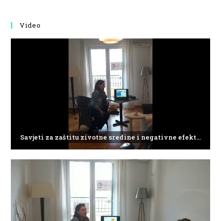
Video
Savjeti za zaštitu zivotne sredine i negativne efekte plasticnog otpada