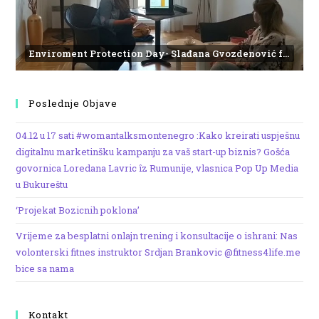
Enviroment Protection Day- Slađana Gvozdenović from the Institute of Marine Biology
Poslednje Objave
04.12 u 17 sati #womantalksmontenegro :Kako kreirati uspješnu
digitalnu marketinšku kampanju za vaš start-up biznis? Gošća
govornica Loredana Lavric îz Rumunije, vlasnica Pop Up Media
u Bukureštu
‘Projekat Bozicnih poklona’
Vrijeme za besplatni onlajn trening i konsultacije o ishrani: Nas
volonterski fitnes instruktor Srdjan Brankovic @fitness4life.me
bice sa nama
Kontakt