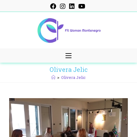
Skip
to
content
Olivera Jelic
>
Olivera Jelic