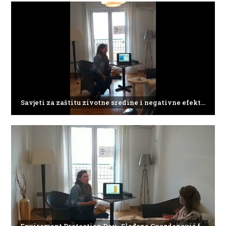
Savjeti za zaštitu zivotne sredine i negativne efekte plasticnog otpada