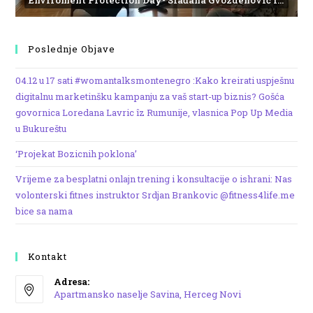
Enviroment Protection Day- Slađana Gvozdenović from the Institute of Marine Biology
Poslednje Objave
04.12 u 17 sati #womantalksmontenegro :Kako kreirati uspješnu
digitalnu marketinšku kampanju za vaš start-up biznis? Gošća
govornica Loredana Lavric îz Rumunije, vlasnica Pop Up Media
u Bukureštu
‘Projekat Bozicnih poklona’
Vrijeme za besplatni onlajn trening i konsultacije o ishrani: Nas
volonterski fitnes instruktor Srdjan Brankovic @fitness4life.me
bice sa nama
Kontakt
Adresa:
Apartmansko naselje Savina, Herceg Novi
Opens