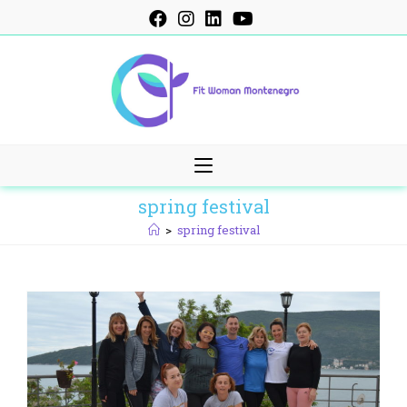
Skip
to
content
spring festival
>
spring festival