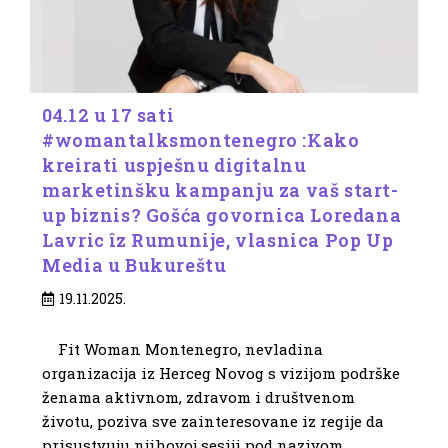
04.12 u 17 sati
#womantalksmontenegro :Kako
kreirati uspješnu digitalnu
marketinšku kampanju za vaš start-
up biznis? Gošća govornica Loredana
Lavric îz Rumunije, vlasnica Pop Up
Media u Bukureštu
Post
19.11.2025.
published:
Fit Woman Montenegro, nevladina
organizacija iz Herceg Novog s vizijom podrške
ženama aktivnom, zdravom i društvenom
životu, poziva sve zainteresovane iz regije da
prisustvuju njihovoj sesiji pod nazivom…