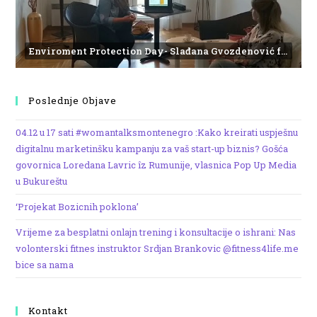
Enviroment Protection Day- Slađana Gvozdenović from the Institute of Marine Biology
Poslednje Objave
04.12 u 17 sati #womantalksmontenegro :Kako kreirati uspješnu
digitalnu marketinšku kampanju za vaš start-up biznis? Gošća
govornica Loredana Lavric îz Rumunije, vlasnica Pop Up Media
u Bukureštu
‘Projekat Bozicnih poklona’
Vrijeme za besplatni onlajn trening i konsultacije o ishrani: Nas
volonterski fitnes instruktor Srdjan Brankovic @fitness4life.me
bice sa nama
Kontakt