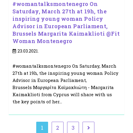
#womantalksmontenegro On
Saturday, March 27th at 19h, the
inspiring young woman Policy
Advisor in European Parliament,
Brussels Margarita Kaimaklioti @Fit
Woman Montenegro
Post
23.03.2021.
published:
#womantalksmontenegro On Saturday, March
27th at 19h, the inspiring young woman Policy
Advisor in European Parliament,
Brussels Μαργαρίτα Καϊμακλιώτη - Margarita
Kaimaklioti from Cyprus will share with us
the key points of her…
1
2
3
Go to the next page