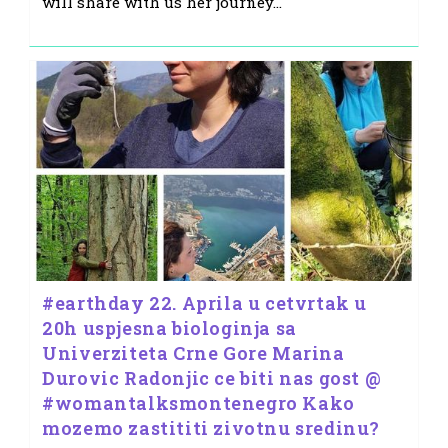
will share with us her journey…
#earthday 22. Aprila u cetvrtak u
20h uspjesna biologinja sa
Univerziteta Crne Gore Marina
Durovic Radonjic ce biti nas gost @
#womantalksmontenegro Kako
mozemo zastititi zivotnu sredinu?