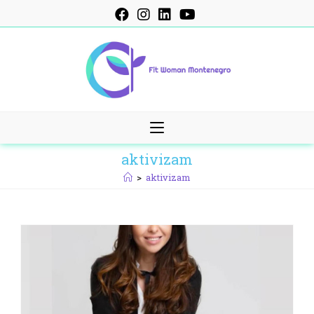
Skip
to
content
aktivizam
>
aktivizam