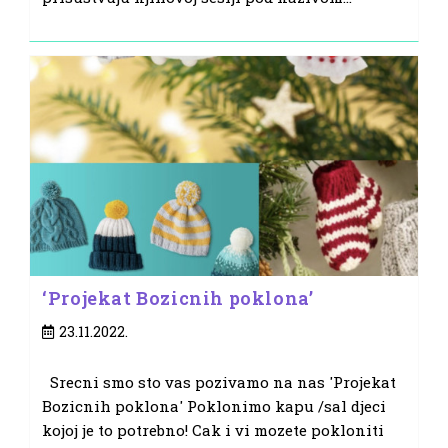
‘Projekat Bozicnih poklona’
Post
23.11.2022.
published:
Srecni smo sto vas pozivamo na nas 'Projekat
Bozicnih poklona' Poklonimo kapu /sal djeci
kojoj je to potrebno! Cak i vi mozete pokloniti