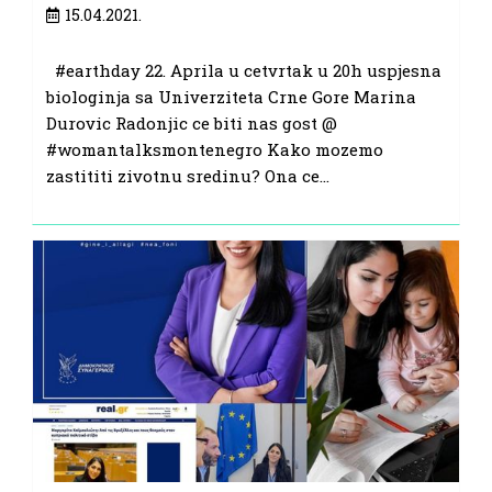
Post
15.04.2021.
published:
#earthday 22. Aprila u cetvrtak u 20h uspjesna
biologinja sa Univerziteta Crne Gore Marina
Durovic Radonjic ce biti nas gost @
#womantalksmontenegro Kako mozemo
zastititi zivotnu sredinu? Ona ce…