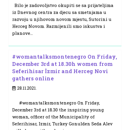
Bilo je zadovoljstvo okupiti se sa prijateljima
iz Dnevnog centra za djecu sa smetnjama u
razvoju u njihovom novom mjestu, Sutorini u
Herceg Novom. Razmijenili smo iskustva i
planove…
#womantalksmontenegro On Friday,
December 3rd at 18.30h women from
Seferihisar İzmir and Herceg Novi
gathers online
Post
28.11.2021.
published:
#womantalksmontenegro On Friday,
December 3rd at 18.30 the inspiring young
woman, officer of the Municipality of
Seferihisar, Izmir, Turkey Gonulden Seda Alev