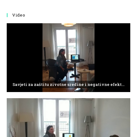
Video
Savjeti za zaštitu zivotne sredine i negativne efekte plasticnog otpada