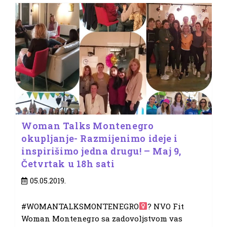
Woman Talks Montenegro
okupljanje- Razmijenimo ideje i
inspirišimo jedna drugu! – Maj 9,
Četvrtak u 18h sati
Post
05.05.2019.
published:
#WOMANTALKSMONTENEGRO
? NVO Fit
Woman Montenegro sa zadovoljstvom vas