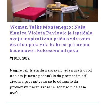
Woman Talks Montenegro : Naša
članica Violeta Pavlovic je ispričala
svoju inspirativnu priču o zdravom
zivotu i pokazila kako se priprema
bademovo i kokosovo mlijeko
Post
10.05.2019.
published:
Najpre bih htela da napravim jedan mali uvod
u to sta je mene podstaklo da promenim stil
zivota,a prvenstveno se to odnosilo da
promenim nacin ishrane ,sobzirom da sam
uvek…