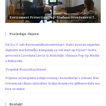
Enviroment Protection Day- Slađana Gvozdenović from the Institute of Marine Biology
Poslednje Objave
04.12 u 17 sati #womantalksmontenegro :Kako kreirati uspješnu
digitalnu marketinšku kampanju za vaš start-up biznis? Gošća
govornica Loredana Lavric îz Rumunije, vlasnica Pop Up Media
u Bukureštu
‘Projekat Bozicnih poklona’
Vrijeme za besplatni onlajn trening i konsultacije o ishrani: Nas
volonterski fitnes instruktor Srdjan Brankovic @fitness4life.me
bice sa nama
Kontakt