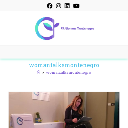
Skip
to
content
womantalksmontenegro
>
womantalksmontenegro