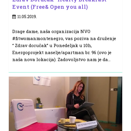
Event (Free& Open you all)
Post
11.05.2019.
published:
Drage dame, naša organizacija NVO
#fitwomanmontenegro, vas poziva na druženje
“ Zdrav doručak” u Ponedeljak u 10h,
Energoprojekt naselje/apartman br. 96 (ovo je
naša nova lokacija). Zadovoljstvo nam je da…