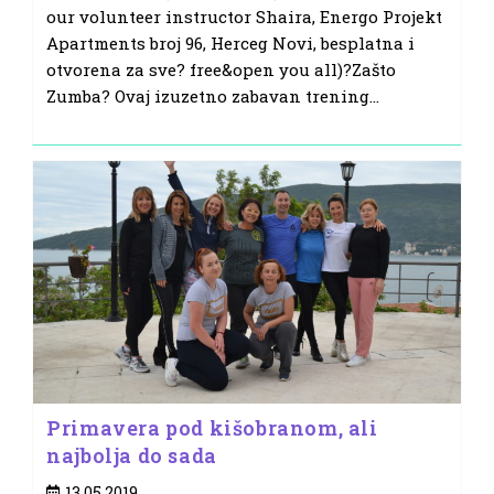
our volunteer instructor Shaira, Energo Projekt
Apartments broj 96, Herceg Novi, besplatna i
otvorena za sve? free&open you all)?Zašto
Zumba? Ovaj izuzetno zabavan trening…
Primavera pod kišobranom, ali
najbolja do sada
Post
13.05.2019.