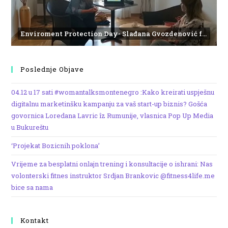
Enviroment Protection Day- Slađana Gvozdenović from the Institute of Marine Biology
Poslednje Objave
04.12 u 17 sati #womantalksmontenegro :Kako kreirati uspješnu
digitalnu marketinšku kampanju za vaš start-up biznis? Gošća
govornica Loredana Lavric îz Rumunije, vlasnica Pop Up Media
u Bukureštu
‘Projekat Bozicnih poklona’
Vrijeme za besplatni onlajn trening i konsultacije o ishrani: Nas
volonterski fitnes instruktor Srdjan Brankovic @fitness4life.me
bice sa nama
Kontakt