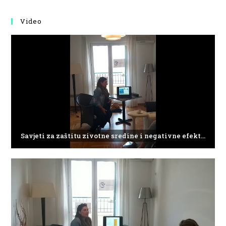
Video
Savjeti za zaštitu zivotne sredine i negativne efekte plasticnog otpada