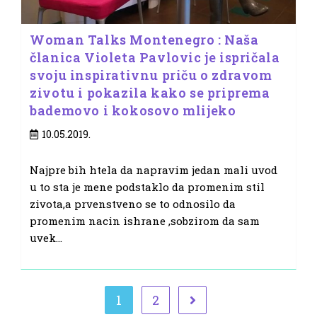
Woman Talks Montenegro : Naša
članica Violeta Pavlovic je ispričala
svoju inspirativnu priču o zdravom
zivotu i pokazila kako se priprema
bademovo i kokosovo mlijeko
Post
10.05.2019.
published:
Najpre bih htela da napravim jedan mali uvod
u to sta je mene podstaklo da promenim stil
zivota,a prvenstveno se to odnosilo da
promenim nacin ishrane ,sobzirom da sam
uvek…
1
2
Go to the next page