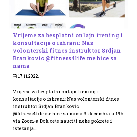
Vrijeme za besplatni onlajn trening i
konsultacije o ishrani: Nas
volonterski fitnes instruktor Srdjan
Brankovic @fitness4life.me bice sa
nama
Post
17.11.2022.
published:
Vrijeme za besplatni onlajn trening i
konsultacije o ishrani: Nas volonterski fitnes
instruktor Srdjan Brankovic
@fitness4life.me bice sa nama 3. decembra u 19h
via Zoom-a Dok cete nauciti neke pokrete i
istezanja…